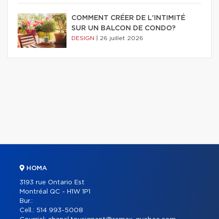
COMMENT CRÉER DE L'INTIMITÉ
SUR UN BALCON DE CONDO?
DESIGN
|
26 juillet 2026
HOMA
3193 rue Ontario Est
Montréal QC - H1W 1P1
Bur.:
Cell.:
514 993-5008