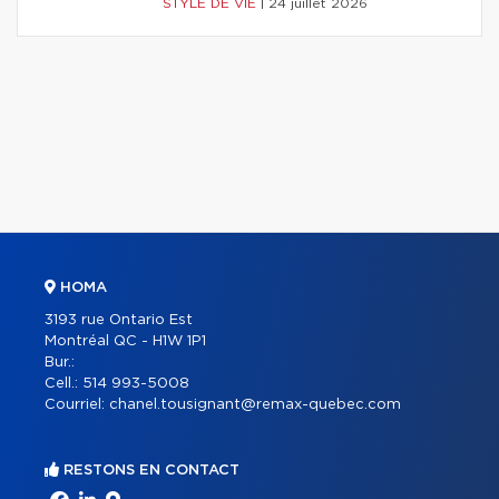
STYLE DE VIE
|
24 juillet 2026
HOMA
3193 rue Ontario Est
Montréal QC - H1W 1P1
Bur.:
Cell.:
514 993-5008
Courriel:
chanel.tousignant@remax-quebec.com
RESTONS EN CONTACT